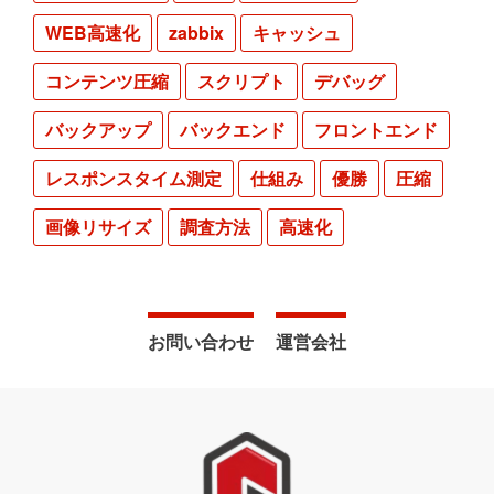
WEB高速化
zabbix
キャッシュ
コンテンツ圧縮
スクリプト
デバッグ
バックアップ
バックエンド
フロントエンド
レスポンスタイム測定
仕組み
優勝
圧縮
画像リサイズ
調査方法
高速化
お問い合わせ
運営会社
Footer