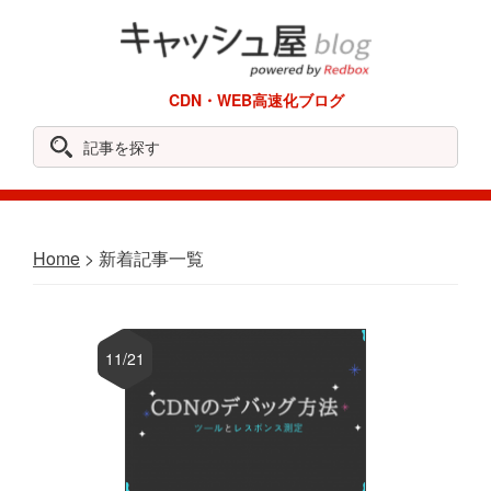
Skip
Skip
Skip
Skip
to
to
to
to
primary
main
primary
footer
REDBOX
CDN・WEB高速化ブログ
navigation
content
sidebar
Labo
記
事
を
探
Home
> 新着記事一覧
す
11/21