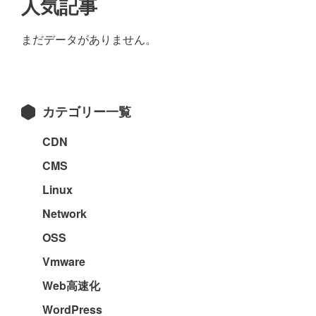
最
人気記事
初
まだデータがありません。
の
サ
イ
カテゴリー一覧
ド
バ
CDN
ー
CMS
Linux
Network
OSS
Vmware
Web高速化
WordPress