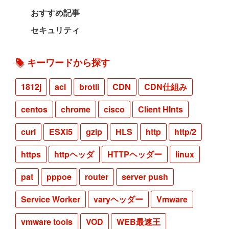
おすすめ記事
セキュリティ
キーワードから探す
1812j
acl
brotli
CDN
CDN仕組み
centos
chrome
cisco
Client HInts
curl
ESXi5
gzip
HLS
http
http/2
https
httpヘッダ
HTTPヘッダー
linux
pat
pppoe
router
server push
Service Worker
varyヘッダー
Vmware
vmware tools
VOD
WEB最速王