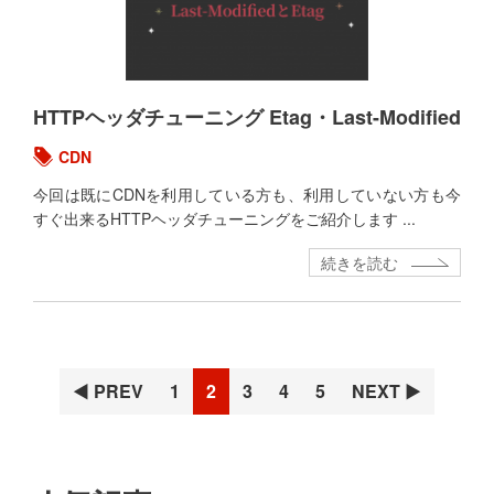
HTTPヘッダチューニング Etag・Last-Modified
CDN
今回は既にCDNを利用している方も、利用していない方も今
すぐ出来るHTTPヘッダチューニングをご紹介します ...
続きを読む
ペ
ペ
ペ
ペ
ペ
◀ PREV
1
2
3
4
5
NEXT ▶
ー
ー
ー
ー
ー
ジ
ジ
ジ
ジ
ジ