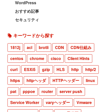
WordPress
おすすめ記事
セキュリティ
キーワードから探す
1812j
acl
brotli
CDN
CDN仕組み
centos
chrome
cisco
Client HInts
curl
ESXi5
gzip
HLS
http
http/2
https
httpヘッダ
HTTPヘッダー
linux
pat
pppoe
router
server push
Service Worker
varyヘッダー
Vmware