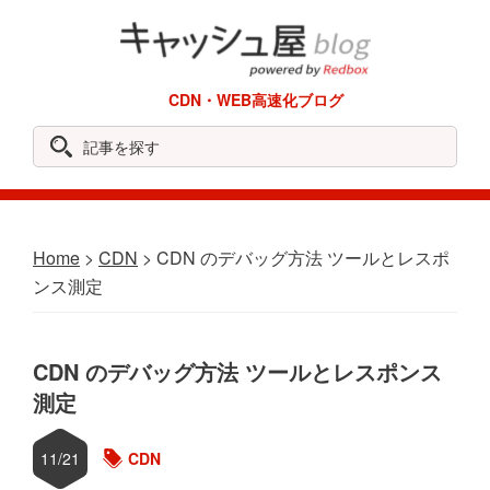
Skip
Skip
Skip
Skip
to
to
to
to
primary
main
primary
footer
REDBOX
CDN・WEB高速化ブログ
navigation
content
sidebar
Labo
記
事
を
探
Home
>
CDN
> CDN のデバッグ方法 ツールとレスポ
す
ンス測定
CDN のデバッグ方法 ツールとレスポンス
測定
11/21
CDN