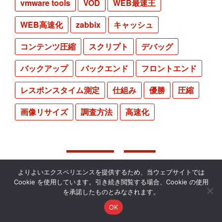
vmware tools
VOD
WEB最速王
WEB高速化
zabbix
キャッシュ
コンテンツ圧縮
スクリプト
デバッグ
バックアップ
バックエンド
フロントエンド
レスポンスタイム測定
仕組み
優勝
圧縮
画像リサイズ
調査方法
高速化
お問い合わせ
運営会社
よりよいエクスペリエンスを提供するため、当ウェブサイトでは
Cookie を使用しています。引き続き閲覧する場合、Cookie の使用
を承諾したものとみなされます。
Footer
OK