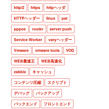
http/2
https
httpヘッダ
HTTPヘッダー
linux
pat
pppoe
router
server push
Service Worker
varyヘッダー
Vmware
vmware tools
VOD
WEB最速王
WEB高速化
zabbix
キャッシュ
コンテンツ圧縮
スクリプト
デバッグ
バックアップ
バックエンド
フロントエンド