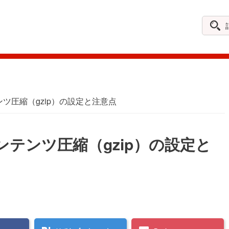
記
事
を
探
す
テンツ圧縮（gzip）の設定と注意点
コンテンツ圧縮（gzip）の設定と