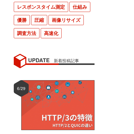
レスポンスタイム測定
仕組み
優勝
圧縮
画像リサイズ
調査方法
高速化
UPDATE
新着投稿記事
6/29