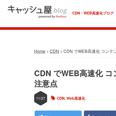
Skip
Skip
Skip
Skip
to
to
to
to
CDN・WEB高速化ブログ
REDBOX
primary
main
primary
footer
Labo
navigation
content
sidebar
Home
>
CDN
> CDN でWEB高速化 コン
CDN でWEB高速化 
注意点
11/27
CDN
,
Web高速化