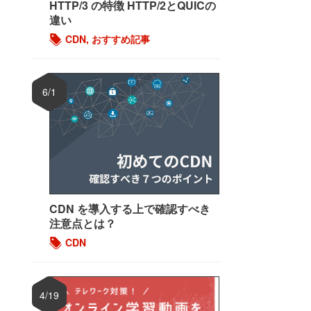
HTTP/3 の特徴 HTTP/2とQUICの
違い
CDN
,
おすすめ記事
6/1
CDN を導入する上で確認すべき
注意点とは？
CDN
4/19