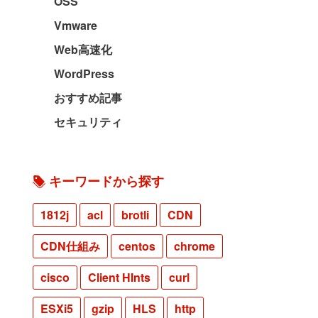
OSS
Vmware
Web高速化
WordPress
おすすめ記事
セキュリティ
キーワードから探す
1812j
acl
brotli
CDN
CDN仕組み
centos
chrome
cisco
Client HInts
curl
ESXi5
gzip
HLS
http