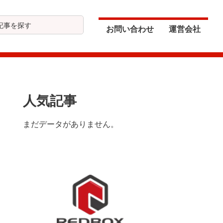
お問い合わせ
運営会社
最
人気記事
初
まだデータがありません。
の
サ
イ
ド
バ
ー