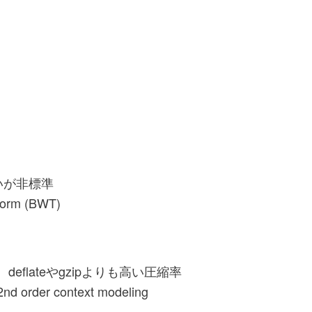
高いが非標準
orm (BWT)
eflateやgzipよりも高い圧縮率
er context modeling