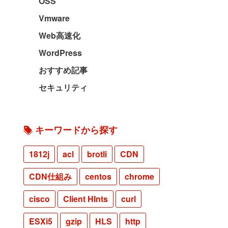
OSS
Vmware
Web高速化
WordPress
おすすめ記事
セキュリティ
キーワードから探す
1812j
acl
brotli
CDN
CDN仕組み
centos
chrome
cisco
Client HInts
curl
ESXi5
gzip
HLS
http