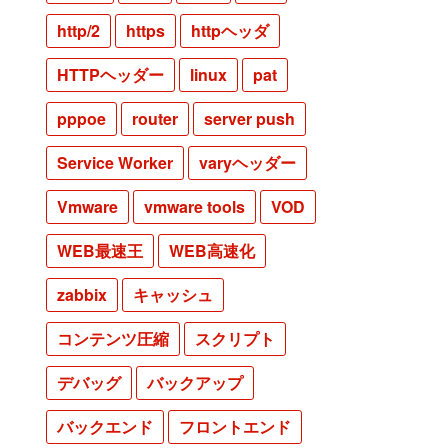
http/2
https
httpヘッダ
HTTPヘッダー
linux
pat
pppoe
router
server push
Service Worker
varyヘッダー
Vmware
vmware tools
VOD
WEB最速王
WEB高速化
zabbix
キャッシュ
コンテンツ圧縮
スクリプト
デバッグ
バックアップ
バックエンド
フロントエンド