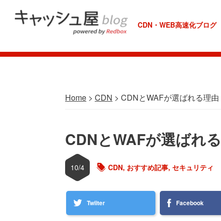
Skip
Skip
Skip
Skip
to
to
to
to
CDN・WEB高速化ブログ
REDBOX
primary
main
primary
footer
Labo
navigation
content
sidebar
Home
>
CDN
> CDNとWAFが選ばれる理
CDNとWAFが選ばれ
10/4
CDN
,
おすすめ記事
,
セキュリティ
Twiiter
Facebook