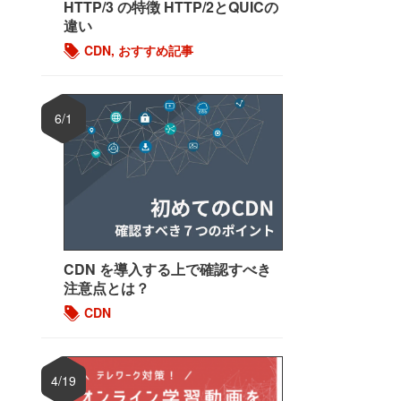
HTTP/3 の特徴 HTTP/2とQUICの
違い
CDN
,
おすすめ記事
6/1
CDN を導入する上で確認すべき
注意点とは？
CDN
4/19