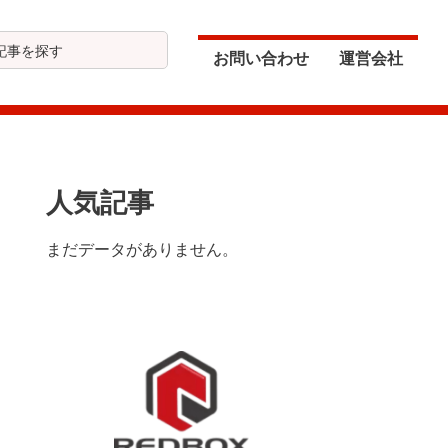
お問い合わせ
運営会社
最
人気記事
初
まだデータがありません。
の
サ
イ
ド
バ
ー