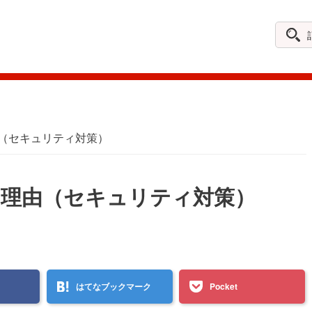
記
事
を
探
す
由（セキュリティ対策）
る理由（セキュリティ対策）
はてなブックマーク
Pocket