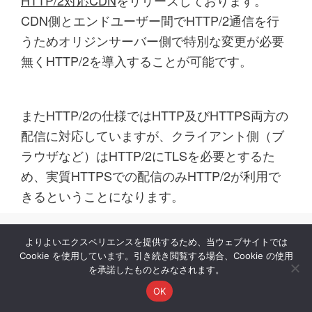
HTTP/2対応CDN
をリリースしております。
CDN側とエンドユーザー間でHTTP/2通信を行
うためオリジンサーバー側で特別な変更が必要
無くHTTP/2を導入することが可能です。
またHTTP/2の仕様ではHTTP及びHTTPS両方の
配信に対応していますが、クライアント側（ブ
ラウザなど）はHTTP/2にTLSを必要とするた
め、実質HTTPSでの配信のみHTTP/2が利用で
きるということになります。
コンテンツ配信に特化したプロフ
よりよいエクスペリエンスを提供するため、当ウェブサイトでは
Cookie を使用しています。引き続き閲覧する場合、Cookie の使用
ェッショナルチーム
を承諾したものとみなされます。
OK
レッドボックスでは、決まった枠にとらわれな