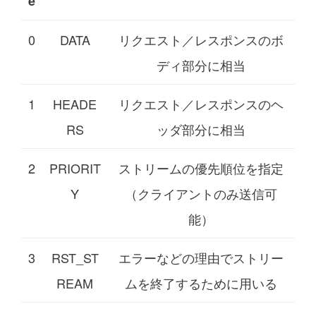
e
0
DATA
リクエスト／レスポンスのボ
ディ部分に相当
1
HEADE
リクエスト／レスポンスのヘ
RS
ッダ部分に相当
2
PRIORIT
ストリームの優先順位を指定
Y
（クライアントのみ送信可
能）
3
RST_ST
エラーなどの理由でストリー
REAM
ムを終了するために用いる