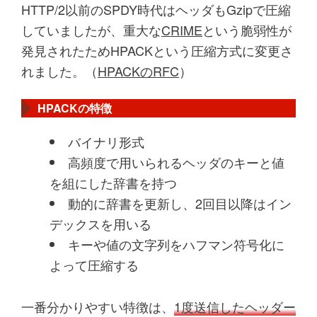
HTTP/2以前のSPDY時代はヘッダもGzipで圧縮
していましたが、重大な
CRIME
という脆弱性が
発見されたためHPACKという圧縮方式に変更さ
れました。（
HPACKのRFC
）
HPACKの特徴
バイナリ形式
高頻度で用いられるヘッダのキーと値
を組にした辞書を持つ
動的に辞書を更新し、2回目以降はイン
デックスを用いる
キーや値の文字列をハフマン符号化に
よって圧縮する
一番分かりやすい特徴は、
1度送信したヘッダー