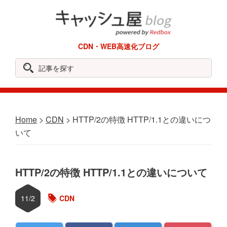
Skip
Skip
Skip
Skip
to
to
to
to
primary
main
primary
footer
REDBOX
CDN・WEB高速化ブログ
navigation
content
sidebar
Labo
記
事
を
探
Home
>
CDN
> HTTP/2の特徴 HTTP/1.1との違いにつ
す
いて
HTTP/2の特徴 HTTP/1.1との違いについて
11/2
CDN