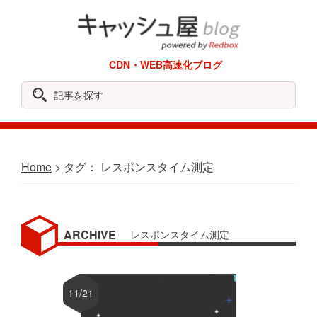
Skip
Skip
Skip
Skip
to
to
to
to
primary
main
primary
footer
REDBOX
CDN・WEB高速化ブログ
navigation
content
sidebar
Labo
記
事
を
探
Home
> タグ： レスポンスタイム測定
す
レスポンスタイム測定
11/21