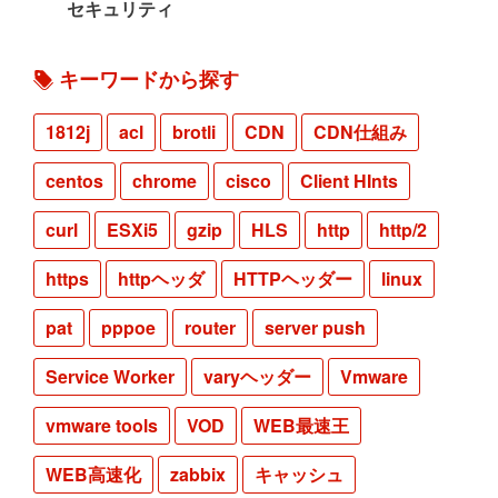
セキュリティ
キーワードから探す
1812j
acl
brotli
CDN
CDN仕組み
centos
chrome
cisco
Client HInts
curl
ESXi5
gzip
HLS
http
http/2
https
httpヘッダ
HTTPヘッダー
linux
pat
pppoe
router
server push
Service Worker
varyヘッダー
Vmware
vmware tools
VOD
WEB最速王
WEB高速化
zabbix
キャッシュ