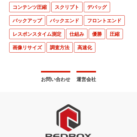
コンテンツ圧縮
スクリプト
デバッグ
バックアップ
バックエンド
フロントエンド
レスポンスタイム測定
仕組み
優勝
圧縮
画像リサイズ
調査方法
高速化
お問い合わせ
運営会社
Footer