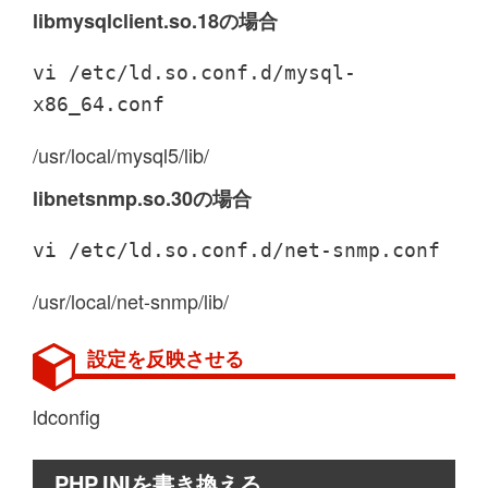
libmysqlclient.so.18の場合
vi /etc/ld.so.conf.d/mysql-
x86_64.conf
/usr/local/mysql5/lib/
libnetsnmp.so.30の場合
vi /etc/ld.so.conf.d/net-snmp.conf
/usr/local/net-snmp/lib/
設定を反映させる
ldconfig
PHP.INIを書き換える