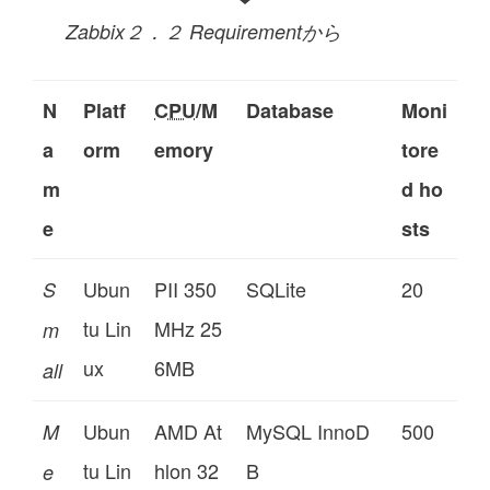
Zabbix２．２ Requirementから
N
Platf
CPU
/M
Database
Moni
a
orm
emory
tore
m
d ho
e
sts
Ubun
PII 350
SQLite
20
S
tu Lin
MHz 25
m
ux
6MB
all
Ubun
AMD At
MySQL InnoD
500
M
tu Lin
hlon 32
B
e