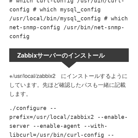
# which curl-config /usr/bin/curl-
config # which mysql_config
/usr/local/bin/mysql_config # which
net-snmp-config /usr/bin/net-snmp-
config
Zabbixサーバーのインストール
※/usr/local/zabbix2 にインストールするように
しています。先ほど確認したパスも一緒に記載
します。
./configure --
prefix=/usr/local/zabbix2 --enable-
server --enable-agent --with-
libcurl=/usr/bin/curl-config --