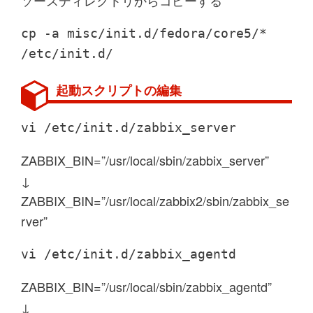
cp -a misc/init.d/fedora/core5/*
/etc/init.d/
起動スクリプトの編集
vi /etc/init.d/zabbix_server
ZABBIX_BIN=”/usr/local/sbin/zabbix_server”
↓
ZABBIX_BIN=”/usr/local/zabbix2/sbin/zabbix_se
rver”
vi /etc/init.d/zabbix_agentd
ZABBIX_BIN=”/usr/local/sbin/zabbix_agentd”
↓