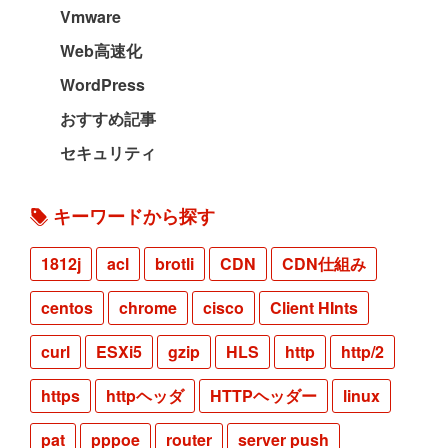
Vmware
Web高速化
WordPress
おすすめ記事
セキュリティ
キーワードから探す
1812j
acl
brotli
CDN
CDN仕組み
centos
chrome
cisco
Client HInts
curl
ESXi5
gzip
HLS
http
http/2
https
httpヘッダ
HTTPヘッダー
linux
pat
pppoe
router
server push