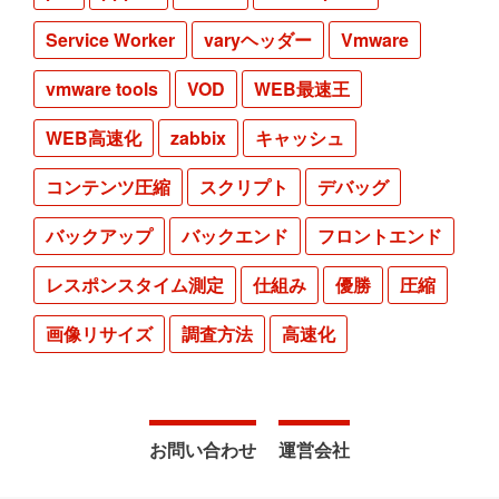
Service Worker
varyヘッダー
Vmware
vmware tools
VOD
WEB最速王
WEB高速化
zabbix
キャッシュ
コンテンツ圧縮
スクリプト
デバッグ
バックアップ
バックエンド
フロントエンド
レスポンスタイム測定
仕組み
優勝
圧縮
画像リサイズ
調査方法
高速化
お問い合わせ
運営会社