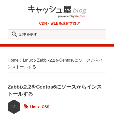
Skip
Skip
Skip
Skip
to
to
to
to
primary
main
primary
footer
REDBOX
CDN・WEB高速化ブログ
navigation
content
sidebar
Labo
記
事
を
探
Home
>
Linux
> Zabbix2.2をCentos6にソースからイ
す
ンストールする
Zabbix2.2をCentos6にソースからインス
トールする
2/6
Linux
,
OSS