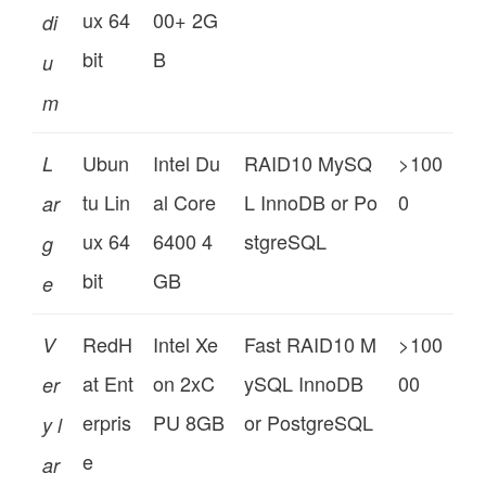
ux 64
00+ 2G
di
bit
B
u
m
Ubun
Intel Du
RAID10 MySQ
>100
L
tu Lin
al Core
L InnoDB or Po
0
ar
ux 64
6400 4
stgreSQL
g
bit
GB
e
RedH
Intel Xe
Fast RAID10 M
>100
V
at Ent
on 2xC
ySQL InnoDB
00
er
erpris
PU 8GB
or PostgreSQL
y l
e
ar