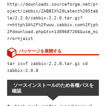
http://downloads.sourceforge.net/pr
oject/zabbix/ZABBIX%20Latest%20Stab
le/2.2.0/zabbix-2.2.0.tar.gz?
r=http%3A%2F%2Fwww.zabbix.com%2Fjp%
2Fdownload.php&ts=1389687266&use_mi
rror=jaist
パッケージを展開する
tar zxvf zabbix-2.2.8.tar.gz cd
zabbix-2.0.8
ソースインストールのため各種パスを
確認