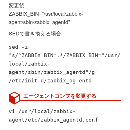
変更後
ZABBIX_BIN=”/usr/local/zabbix-
agent/sbin/zabbix_agentd”
SEDで書き換える場合
sed -i
"s/^ZABBIX_BIN=.*/ZABBIX_BIN="/usr/
local/zabbix-
agent/sbin/zabbix_agentd"/g"
/etc/init.d/zabbix_ag entd
エージェントコンフを変更する
vi /usr/local/zabbix-
agent/etc/zabbix_agentd.conf