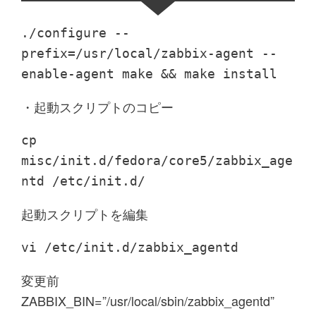
./configure --
prefix=/usr/local/zabbix-agent --
enable-agent make && make install
・起動スクリプトのコピー
cp
misc/init.d/fedora/core5/zabbix_age
ntd /etc/init.d/
起動スクリプトを編集
vi /etc/init.d/zabbix_agentd
変更前
ZABBIX_BIN=”/usr/local/sbin/zabbix_agentd”