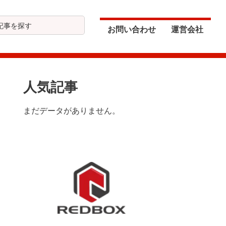
お問い合わせ
運営会社
最
人気記事
初
まだデータがありません。
の
サ
イ
ド
バ
ー