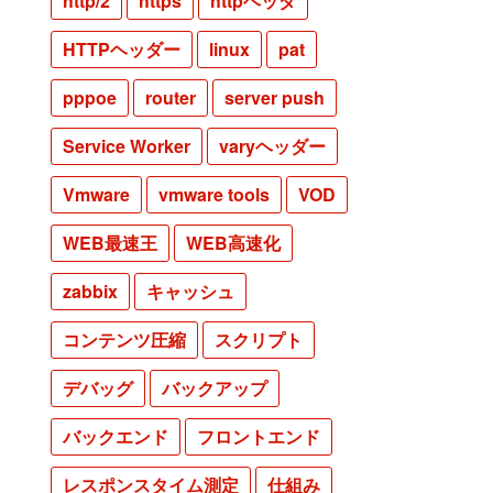
http/2
https
httpヘッダ
HTTPヘッダー
linux
pat
pppoe
router
server push
Service Worker
varyヘッダー
Vmware
vmware tools
VOD
WEB最速王
WEB高速化
zabbix
キャッシュ
コンテンツ圧縮
スクリプト
デバッグ
バックアップ
バックエンド
フロントエンド
レスポンスタイム測定
仕組み