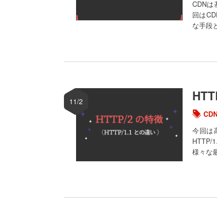
CDN
回はC
な手段
HT
11/2
CD
今回は
HTTP
様々な最