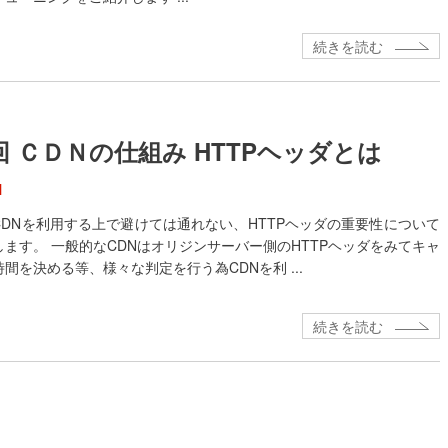
続きを読む
回 ＣＤＮの仕組み HTTPヘッダとは
N
CDNを利用する上で避けては通れない、HTTPヘッダの重要性について
します。 一般的なCDNはオリジンサーバー側のHTTPヘッダをみてキャ
間を決める等、様々な判定を行う為CDNを利 ...
続きを読む