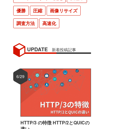
優勝
圧縮
画像リサイズ
調査方法
高速化
UPDATE
新着投稿記事
6/29
HTTP/3 の特徴 HTTP/2とQUICの
違い