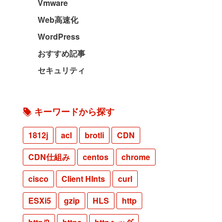
Vmware
Web高速化
WordPress
おすすめ記事
セキュリティ
キーワードから探す
1812j
acl
brotli
CDN
CDN仕組み
centos
chrome
cisco
Client HInts
curl
ESXi5
gzip
HLS
http