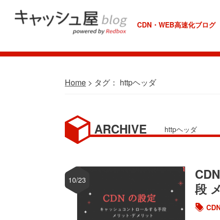
Skip
Skip
Skip
Skip
to
to
to
to
CDN・WEB高速化ブログ
REDBOX
primary
main
primary
footer
Labo
navigation
content
sidebar
Home
> タグ： httpヘッダ
httpヘッダ
CD
10/23
段 
CD