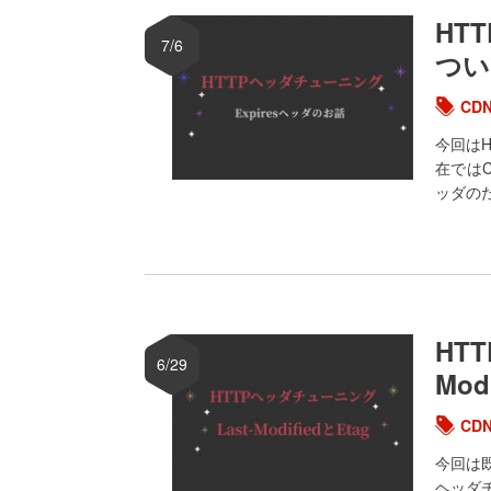
HT
7/6
つい
CD
今回はH
在ではC
ッダのた
HT
6/29
Modi
CD
今回は
ヘッダチ