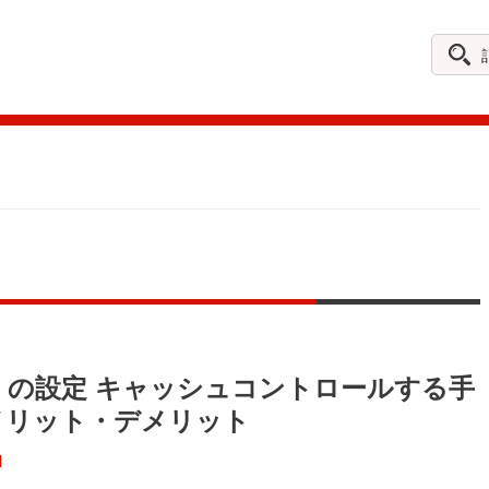
記
事
を
探
す
N の設定 キャッシュコントロールする手
メリット・デメリット
N