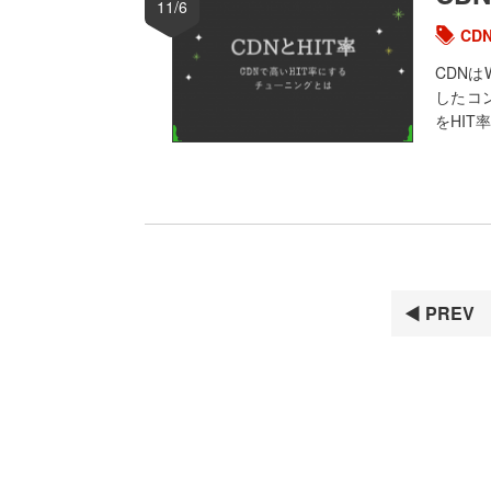
11/6
CD
CDN
したコ
をHIT
◀ PREV