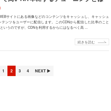
N
はWEBサイトにある画像などのコンテンツをキャッシュし、キャッシュ
ンテンツをユーザーに配信します。このCDNから配信した比率のこと
率というのですが、CDNを利用するからにはなるべく高 ...
続きを読む
ペ
ペ
ペ
ペ
1
2
3
4
NEXT ▶
ー
ー
ー
ー
ジ
ジ
ジ
ジ