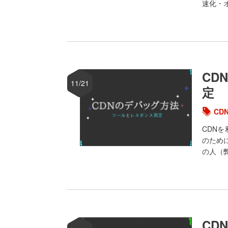
速化・オ
CD
11/21
定
CD
CDN
のため
の人（弊
CD