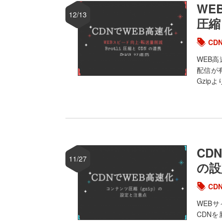
WE
12/13
圧縮
CD
WEB
配信が
Gzip
CD
11/27
の設
CD
WEB
CDN