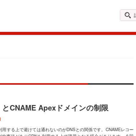
記
事
を
探
す
N とCNAME Apexドメインの制限
N
を利用する上で避けては通れないのがDNSとの関係です。CNAMEレコー