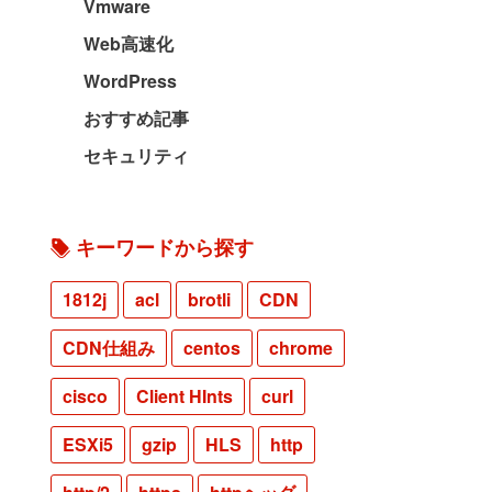
Vmware
Web高速化
WordPress
おすすめ記事
セキュリティ
キーワードから探す
1812j
acl
brotli
CDN
CDN仕組み
centos
chrome
cisco
Client HInts
curl
ESXi5
gzip
HLS
http