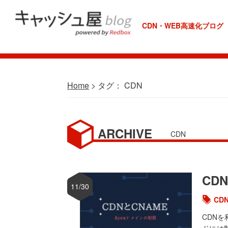
Skip
Skip
Skip
Skip
to
to
to
to
CDN・WEB高速化ブログ
REDBOX
primary
main
primary
footer
Labo
navigation
content
sidebar
Home
> タグ： CDN
CDN
CD
11/30
CD
CDN