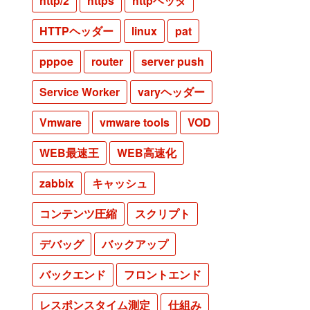
http/2
https
httpヘッダ
HTTPヘッダー
linux
pat
pppoe
router
server push
Service Worker
varyヘッダー
Vmware
vmware tools
VOD
WEB最速王
WEB高速化
zabbix
キャッシュ
コンテンツ圧縮
スクリプト
デバッグ
バックアップ
バックエンド
フロントエンド
レスポンスタイム測定
仕組み