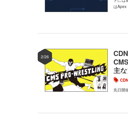
ドには
はApe
CD
2/26
CM
主な
CD
先日開催