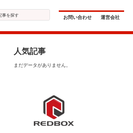
お問い合わせ
運営会社
最
人気記事
初
まだデータがありません。
の
サ
イ
ド
バ
ー