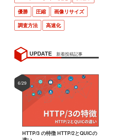
優勝
圧縮
画像リサイズ
調査方法
高速化
UPDATE
新着投稿記事
6/29
HTTP/3 の特徴 HTTP/2とQUICの
違い